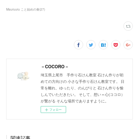
Mauruuru こと始めの會
(
27
)
－COCORO－
埼玉県上尾市 手作り石けん教室 石けん作りが初
めての方向けの 小さな手作り石けん教室です。 日
常を離れ、ゆったり、のんびりと 石けん作りを愉
しんでいただきたい。 そして、想い＝心(ココロ）
が繋がる そんな場所でありますように。
フォロー
関連記事