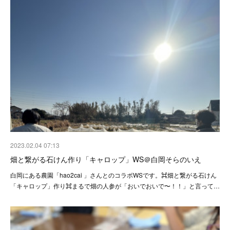
2023.02.04 07:13
畑と繋がる石けん作り「キャロップ」WS＠白岡そらのいえ
白岡にある農園「hao2cai 」さんとのコラボWSです。⌘畑と繋がる石けん
「キャロップ」作り⌘まるで畑の人参が「おいでおいで〜！！」と言って…