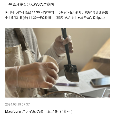
小笠原月桃石けんWSのご案内
▶︎日時5月24日(金) 14:30〜約2時間 【キャンセルあり。残席1名さま募集
中】5月31日(金) 14:30〜約2時間 【残席1名さま】⁡▶︎場所cafe Dhigu 上…
2024.03.19 07:37
Mauruuru こと始めの會 五ノ會（4期生）