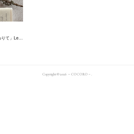
りて」Le…
Copyright ©
2026
－COCORO－
.