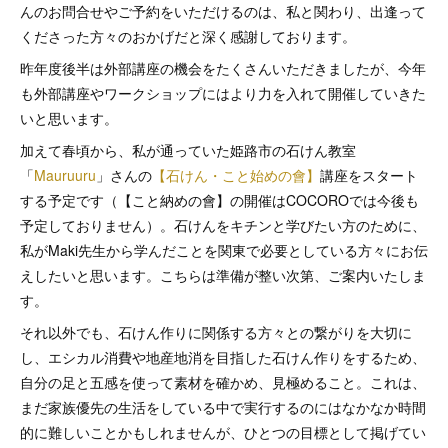
んのお問合せやご予約をいただけるのは、私と関わり、出逢って
くださった方々のおかげだと深く感謝しております。
昨年度後半は外部講座の機会をたくさんいただきましたが、今年
も外部講座やワークショップにはより力を入れて開催していきた
いと思います。
加えて春頃から、私が通っていた姫路市の石けん教室
「
Mauruuru
」さんの
【石けん・こと始めの會】
講座をスタート
する予定です（【こと納めの會】の開催はCOCOROでは今後も
予定しておりません）。石けんをキチンと学びたい方のために、
私がMaki先生から学んだことを関東で必要としている方々にお伝
えしたいと思います。こちらは準備が整い次第、ご案内いたしま
す。
それ以外でも、石けん作りに関係する方々との繋がりを大切に
し、エシカル消費や地産地消を目指した石けん作りをするため、
自分の足と五感を使って素材を確かめ、見極めること。これは、
まだ家族優先の生活をしている中で実行するのにはなかなか時間
的に難しいことかもしれませんが、ひとつの目標として掲げてい