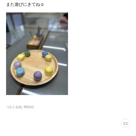
また遊びにきてね☺️
つなぐる
(
9
)
WS
(
40
)