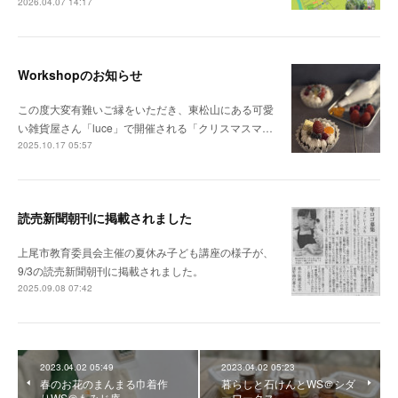
2026.04.07 14:17
Workshopのお知らせ
この度大変有難いご縁をいただき、東松山にある可愛
い雑貨屋さん「luce」で開催される「クリスマスマ…
2025.10.17 05:57
読売新聞朝刊に掲載されました
上尾市教育委員会主催の夏休み子ども講座の様子が、
9/3の読売新聞朝刊に掲載されました。
2025.09.08 07:42
2023.04.02 05:49
2023.04.02 05:23
春のお花のまんまる巾着作
暮らしと石けんとWS＠シダ
りWS＠もみじ庵
ーワークス