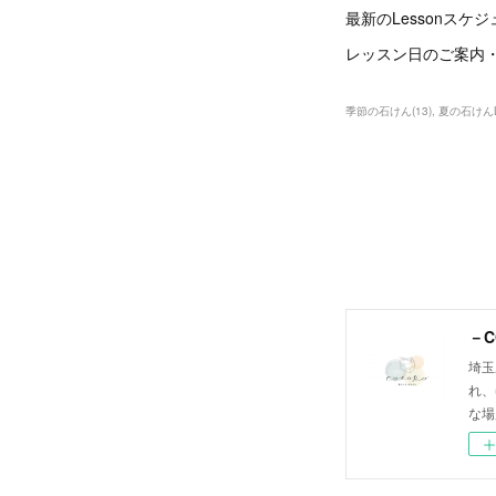
最新のLessonスケ
レッスン日のご案内
季節の石けん
(
13
)
夏の石けんL
－C
埼玉
れ、
な場