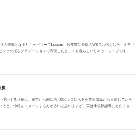
は久しぶりの登場となるリキッドソープLesson。数年前に外部のWSでお伝えした「ミモザ
ピンクの桜をグラデーションで表現したとっても春らしいリキッドソープです。…
竹炭
。使用する月桃は、東京から南に約1,000キロにある小笠原諸島から直送していた
いうと、沖縄をイメージする方が多いと思いますが、実は小笠原諸島にもたくさ…