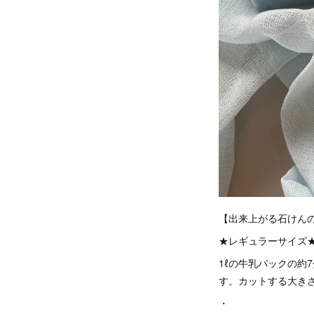
【出来上がる石けん
★レギュラーサイズ
1ℓの牛乳パックの約
す。カットする大き
・