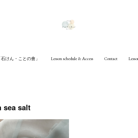
ru「石けん・ことの會」
Lesson schedule & Access
Contact
Les
sea salt