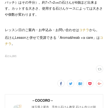
バッチ）はその半分）。約7×7×2㎝の石けんが6個ほど出来ま
す。カットする大きさ、使用する石けんケースによっては大きさ
や個数が変わります。
レッスン日のご案内・お申込み・お問い合わせは
コチラ
から。
石けんLessonと併せて受講できる「Aroma&heab +α care」は
コ
チラ
。
石けん
(
22
)
－COCORO－
埼玉県上尾市 手作り石けん教室 石けん作りが初