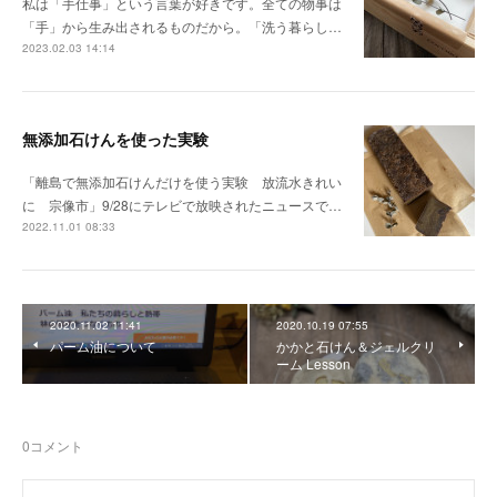
私は「手仕事」という言葉が好きです。全ての物事は
「手」から生み出されるものだから。「洗う暮らし…
2023.02.03 14:14
無添加石けんを使った実験
「離島で無添加石けんだけを使う実験 放流水きれい
に 宗像市」9/28にテレビで放映されたニュースで…
2022.11.01 08:33
2020.11.02 11:41
2020.10.19 07:55
パーム油について
かかと石けん＆ジェルクリ
ーム Lesson
0
コメント