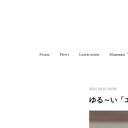
Home
News
Lesson menu
Mauruu
2021.09.01 05:35
ゆる～い「