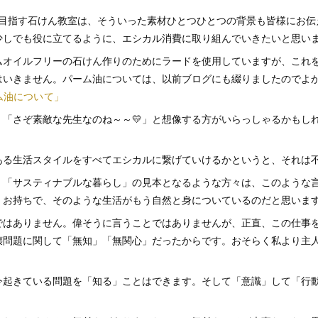
が目指す石けん教室は、そういった素材ひとつひとつの背景も皆様にお
少しでも役に立てるように、エシカル消費に取り組んでいきたいと思い
ムオイルフリーの石けん作りのためにラードを使用していますが、これ
はいきません。パーム油については、以前ブログにも綴りましたのでよ
ム油について」
、「さぞ素敵な先生なのね～～💛」と想像する方がいらっしゃるかもし
・
ある生活スタイルをすべてエシカルに繋げていけるかというと、それは
」「サスティナブルな暮らし」の見本となるような方々は、このような
くお持ちで、そのような生活がもう自然と身についているのだと思いま
ではありません。偉そうに言うことではありませんが、正直、この仕事
壊問題に関して「無知」「無関心」だったからです。おそらく私より主
今起きている問題を「知る」ことはできます。そして「意識」して「行