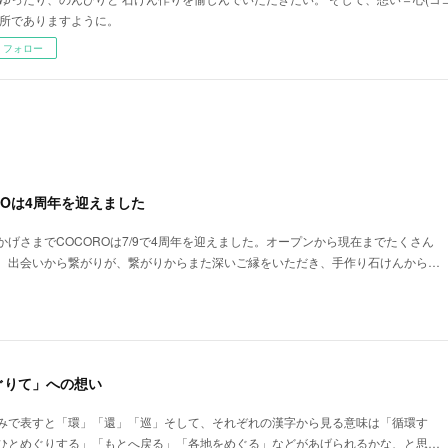
所でありますように。
フォロー
ROは4周年を迎えました
げさまでCOCOROは7/9で4周年を迎えました。⁡オープンから現在までたくさん
、出会いから繋がりが、繋がりからまた深いご縁をいただき、手作り石けんから…
ぐりて」への想い
みで表すと「環」「還」「巡」そして、それぞれの漢字から見る意味は「循環す
ひとめぐりする」「もとへ戻る」「各地をめぐる」などがあげられるかな、と思…