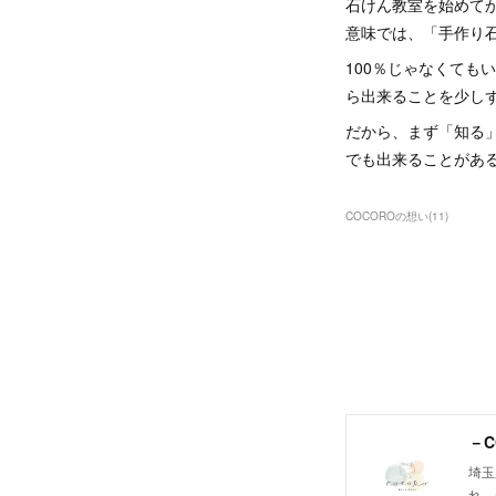
石けん教室を始めて
意味では、「手作り
100％じゃなくても
ら出来ることを少し
だから、まず「知る
でも出来ることがあ
COCOROの想い
(
11
)
－C
埼玉
れ、