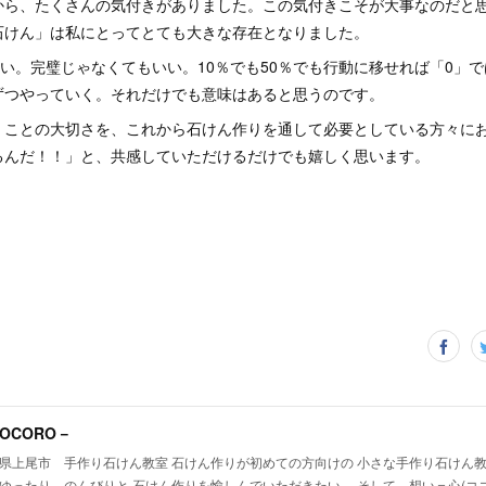
から、たくさんの気付きがありました。この気付きこそが大事なのだと
石けん」は私にとってとても大きな存在となりました。
いい。完璧じゃなくてもいい。10％でも50％でも行動に移せれば「0」
ずつやっていく。それだけでも意味はあると思うのです。
」ことの大切さを、これから石けん作りを通して必要としている方々に
るんだ！！」と、共感していただけるだけでも嬉しく思います。
OCORO－
県上尾市 手作り石けん教室 石けん作りが初めての方向けの 小さな手作り石けん教
ゆったり、のんびりと 石けん作りを愉しんでいただきたい。 そして、想い＝心(コ